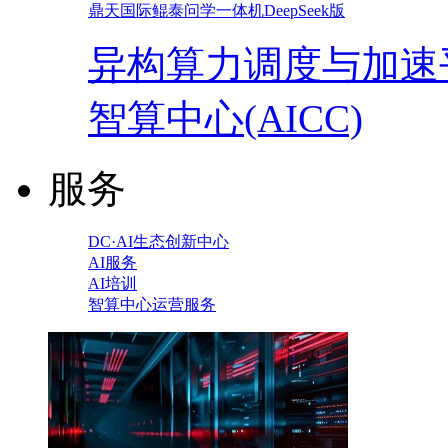
鼎天国际鲲泰问学一体机DeepSeek版
异构算力调度与加速
智算中心(AICC)
服务
DC·AI生态创新中心
AI服务
AI培训
智算中心运营服务