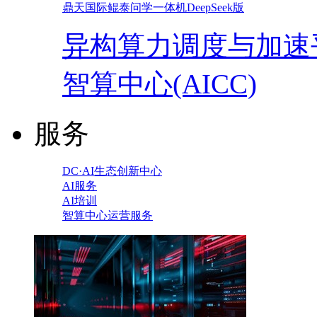
鼎天国际鲲泰问学一体机DeepSeek版
异构算力调度与加速
智算中心(AICC)
服务
DC·AI生态创新中心
AI服务
AI培训
智算中心运营服务